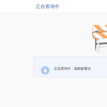
正在查询中
正在查询中，请刷新重试